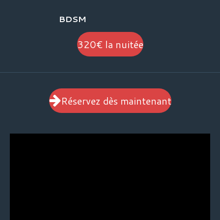
BDSM
320€ la nuitée
Réservez dès maintenant